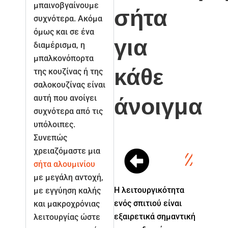
μπαινοβγαίνουμε
σήτα
συχνότερα. Ακόμα
όμως και σε ένα
για
διαμέρισμα, η
μπαλκονόπορτα
κάθε
της κουζίνας ή της
σαλοκουζίνας είναι
αυτή που ανοίγει
άνοιγμα
συχνότερα από τις
υπόλοιπες.
Συνεπώς
χρειαζόμαστε μια
σήτα αλουμινίου
με μεγάλη αντοχή,
Η λειτουργικότητα
με εγγύηση καλής
ενός σπιτιού είναι
και μακροχρόνιας
εξαιρετικά σημαντική
λειτουργίας ώστε