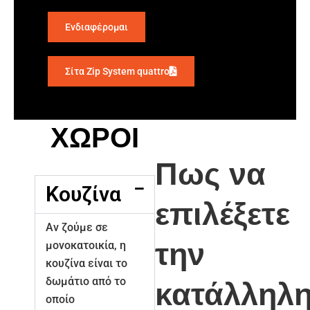
Ενδιαφέρομαι
Σίτα Zip System quattro
ΧΩΡΟΙ
Πως να
Κουζίνα
επιλέξετε
Αν ζούμε σε
την
μονοκατοικία, η
κουζίνα είναι το
δωμάτιο από το
κατάλληλ
οποίο