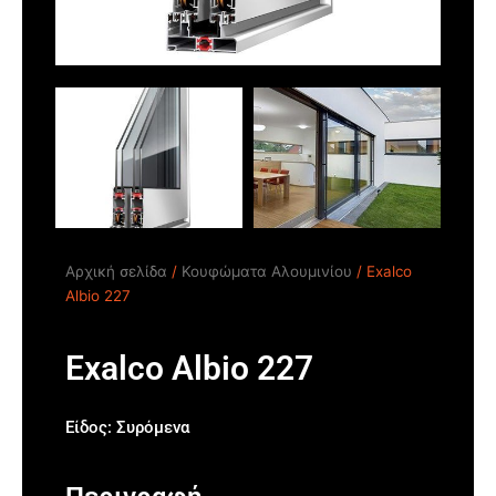
Αρχική σελίδα
/
Κουφώματα Αλουμινίου
/ Exalco
Albio 227
Exalco Albio 227
Είδος:
Συρόμενα